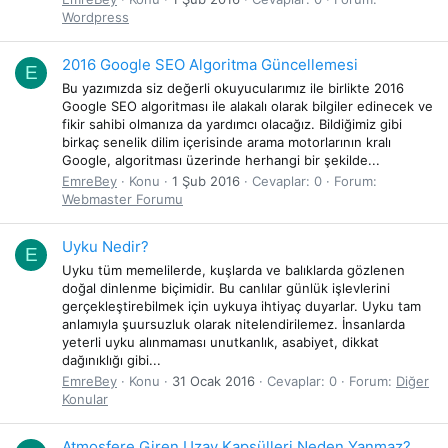
Wordpress
2016 Google SEO Algoritma Güncellemesi
E
Bu yazımızda siz değerli okuyucularımız ile birlikte 2016
Google SEO algoritması ile alakalı olarak bilgiler edinecek ve
fikir sahibi olmanıza da yardımcı olacağız. Bildiğimiz gibi
birkaç senelik dilim içerisinde arama motorlarının kralı
Google, algoritması üzerinde herhangi bir şekilde...
EmreBey
Konu
1 Şub 2016
Cevaplar: 0
Forum:
Webmaster Forumu
Uyku Nedir?
E
Uyku tüm memelilerde, kuşlarda ve balıklarda gözlenen
doğal dinlenme biçimidir. Bu canlılar günlük işlevlerini
gerçekleştirebilmek için uykuya ihtiyaç duyarlar. Uyku tam
anlamıyla şuursuzluk olarak nitelendirilemez. İnsanlarda
yeterli uyku alınmaması unutkanlık, asabiyet, dikkat
dağınıklığı gibi...
EmreBey
Konu
31 Ocak 2016
Cevaplar: 0
Forum:
Diğer
Konular
Atmosfere Giren Uzay Kapsülleri Neden Yanmaz?