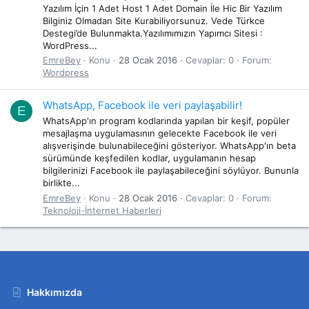
Yazılım İçin 1 Adet Host 1 Adet Domain İle Hic Bir Yazılım
Bilginiz Olmadan Site Kurabiliyorsunuz. Vede Türkce
Destegi’de Bulunmakta.Yazılımımızın Yapımcı Sitesi :
WordPress...
EmreBey
Konu
28 Ocak 2016
Cevaplar: 0
Forum:
Wordpress
WhatsApp, Facebook ile veri paylaşabilir!
E
WhatsApp'ın program kodlarında yapılan bir keşif, popüler
mesajlaşma uygulamasının gelecekte Facebook ile veri
alışverişinde bulunabileceğini gösteriyor. WhatsApp'ın beta
sürümünde keşfedilen kodlar, uygulamanın hesap
bilgilerinizi Facebook ile paylaşabileceğini söylüyor. Bununla
birlikte...
EmreBey
Konu
28 Ocak 2016
Cevaplar: 0
Forum:
Teknoloji-İnternet Haberleri
Hakkımızda