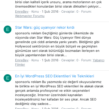
birisi olan kaliteli içerik unsuru, arama motorlarının en çok
önemsedikleri konulardan birisi olarak dikkatleri çekiyor...
EmreBey
Konu
1 Şub 2016
Cevaplar: 0
Forum:
Webmaster Forumu
Star Wars: güç uyanıyor rekor kırdı
E
sponsorlu reklam Geçtiğimiz günlerde ülkemizde de
vizyonda olan Star Wars: Güç Uyanıyor filmi dünya
genelinde çok ciddi anlamda yankı yarattı. Bildiğimiz gibi
Hollywood sektörünün en büyük bütçeli ve geçmişten
günümüze seri olarak bütünlüğü bozmadan ilerleyen en
büyük yapımlarından birisi olarak...
EmreBey
Konu
1 Şub 2016
Cevaplar: 0
Forum:
Yabancı
Filmler
En İyi WordPress SEO Eklentileri Ve Teknikleri
E
sponsorlu reklam Bu yazımızda siz değerli okuyucularımız
ile birlikte en iyi WordPress SEO eklentileri ile alakalı olarak
gerçek anlamda profesyonel ve etkin seçenekleri
inceleyeceğiz. İnterner üzerindeki kaynakları
inceleyebilirsiniz her kafadan bir ses çıkar. Ancak SEO
dediğimiz olay sadece...
EmreBey
Konu
1 Şub 2016
Cevaplar: 0
Forum: