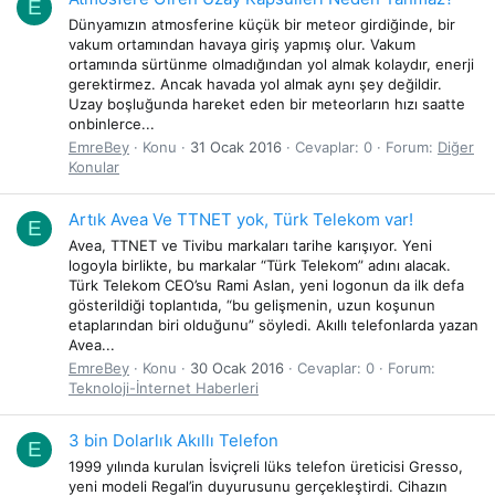
E
Dünyamızın atmosferine küçük bir meteor girdiğinde, bir
vakum ortamından havaya giriş yapmış olur. Vakum
ortamında sürtünme olmadığından yol almak kolaydır, enerji
gerektirmez. Ancak havada yol almak aynı şey değildir.
Uzay boşluğunda hareket eden bir meteorların hızı saatte
onbinlerce...
EmreBey
Konu
31 Ocak 2016
Cevaplar: 0
Forum:
Diğer
Konular
Artık Avea Ve TTNET yok, Türk Telekom var!
E
Avea, TTNET ve Tivibu markaları tarihe karışıyor. Yeni
logoyla birlikte, bu markalar “Türk Telekom” adını alacak.
Türk Telekom CEO’su Rami Aslan, yeni logonun da ilk defa
gösterildiği toplantıda, “bu gelişmenin, uzun koşunun
etaplarından biri olduğunu” söyledi. Akıllı telefonlarda yazan
Avea...
EmreBey
Konu
30 Ocak 2016
Cevaplar: 0
Forum:
Teknoloji-İnternet Haberleri
3 bin Dolarlık Akıllı Telefon
E
1999 yılında kurulan İsviçreli lüks telefon üreticisi Gresso,
yeni modeli Regal’in duyurusunu gerçekleştirdi. Cihazın