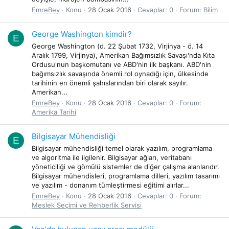
EmreBey
Konu
28 Ocak 2016
Cevaplar: 0
Forum:
Bilim
George Washington kimdir?
E
George Washington (d. 22 Şubat 1732, Virjinya - ö. 14
Aralık 1799, Virjinya), Amerikan Bağımsızlık Savaşı'nda Kıta
Ordusu'nun başkomutanı ve ABD'nin ilk başkanı. ABD'nin
bağımsızlık savaşında önemli rol oynadığı için, ülkesinde
tarihinin en önemli şahıslarından biri olarak sayılır.
Amerikan...
EmreBey
Konu
28 Ocak 2016
Cevaplar: 0
Forum:
Amerika Tarihi
Bilgisayar Mühendisliği
E
Bilgisayar mühendisliği temel olarak yazılım, programlama
ve algoritma ile ilgilenir. Bilgisayar ağları, veritabanı
yöneticiliği ve gömülü sistemler de diğer çalışma alanlarıdır.
Bilgisayar mühendisleri, programlama dilleri, yazılım tasarımı
ve yazılım - donanım tümleştirmesi eğitimi alırlar...
EmreBey
Konu
28 Ocak 2016
Cevaplar: 0
Forum:
Meslek Seçimi ve Rehberlik Servisi