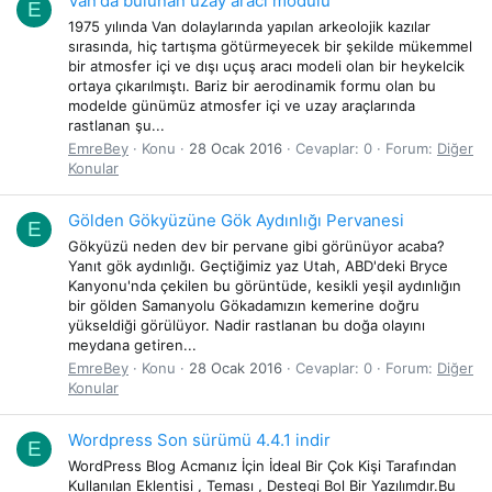
Van'da bulunan uzay aracı modülü
E
1975 yılında Van dolaylarında yapılan arkeolojik kazılar
sırasında, hiç tartışma götürmeyecek bir şekilde mükemmel
bir atmosfer içi ve dışı uçuş aracı modeli olan bir heykelcik
ortaya çıkarılmıştı. Bariz bir aerodinamik formu olan bu
modelde günümüz atmosfer içi ve uzay araçlarında
rastlanan şu...
EmreBey
Konu
28 Ocak 2016
Cevaplar: 0
Forum:
Diğer
Konular
Gölden Gökyüzüne Gök Aydınlığı Pervanesi
E
Gökyüzü neden dev bir pervane gibi görünüyor acaba?
Yanıt gök aydınlığı. Geçtiğimiz yaz Utah, ABD'deki Bryce
Kanyonu'nda çekilen bu görüntüde, kesikli yeşil aydınlığın
bir gölden Samanyolu Gökadamızın kemerine doğru
yükseldiği görülüyor. Nadir rastlanan bu doğa olayını
meydana getiren...
EmreBey
Konu
28 Ocak 2016
Cevaplar: 0
Forum:
Diğer
Konular
Wordpress Son sürümü 4.4.1 indir
E
WordPress Blog Acmanız İçin İdeal Bir Çok Kişi Tarafından
Kullanılan Eklentisi , Teması , Destegi Bol Bir Yazılımdır.Bu