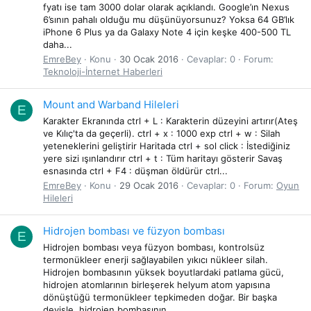
fyatı ise tam 3000 dolar olarak açıklandı. Google’ın Nexus
6’sının pahalı olduğu mu düşünüyorsunuz? Yoksa 64 GB’lık
iPhone 6 Plus ya da Galaxy Note 4 için keşke 400-500 TL
daha...
EmreBey
Konu
30 Ocak 2016
Cevaplar: 0
Forum:
Teknoloji-İnternet Haberleri
Mount and Warband Hileleri
E
Karakter Ekranında ctrl + L : Karakterin düzeyini artırır(Ateş
ve Kılıç'ta da geçerli). ctrl + x : 1000 exp ctrl + w : Silah
yeteneklerini geliştirir Haritada ctrl + sol click : İstediğiniz
yere sizi ışınlandırır ctrl + t : Tüm haritayı gösterir Savaş
esnasında ctrl + F4 : düşman öldürür ctrl...
EmreBey
Konu
29 Ocak 2016
Cevaplar: 0
Forum:
Oyun
Hileleri
Hidrojen bombası ve füzyon bombası
E
Hidrojen bombası veya füzyon bombası, kontrolsüz
termonükleer enerji sağlayabilen yıkıcı nükleer silah.
Hidrojen bombasının yüksek boyutlardaki patlama gücü,
hidrojen atomlarının birleşerek helyum atom yapısına
dönüştüğü termonükleer tepkimeden doğar. Bir başka
deyişle, hidrojen bombasının...