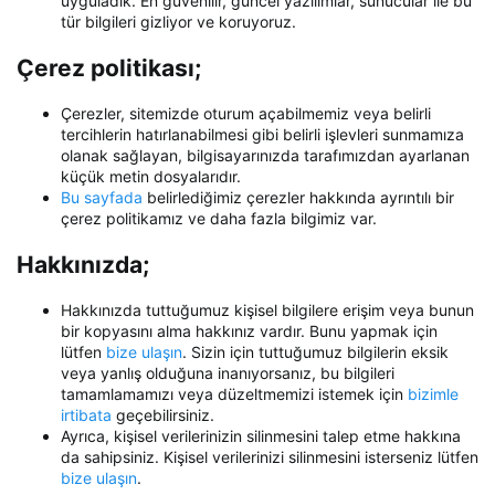
uyguladık. En güvenilir, güncel yazılımlar, sunucular ile bu
tür bilgileri gizliyor ve koruyoruz.
Çerez politikası;
Çerezler, sitemizde oturum açabilmemiz veya belirli
tercihlerin hatırlanabilmesi gibi belirli işlevleri sunmamıza
olanak sağlayan, bilgisayarınızda tarafımızdan ayarlanan
küçük metin dosyalarıdır.
Bu sayfada
belirlediğimiz çerezler hakkında ayrıntılı bir
çerez politikamız ve daha fazla bilgimiz var.
Hakkınızda;
Hakkınızda tuttuğumuz kişisel bilgilere erişim veya bunun
bir kopyasını alma hakkınız vardır. Bunu yapmak için
lütfen
bize ulaşın
. Sizin için tuttuğumuz bilgilerin eksik
veya yanlış olduğuna inanıyorsanız, bu bilgileri
tamamlamamızı veya düzeltmemizi istemek için
bizimle
irtibata
geçebilirsiniz.
Ayrıca, kişisel verilerinizin silinmesini talep etme hakkına
da sahipsiniz. Kişisel verilerinizi silinmesini isterseniz lütfen
bize ulaşın
.