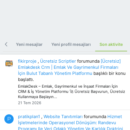
erik
Yeni mesajlar
Yeni profil mesajları
Son aktivite
fikirproje
,
Ücretsiz Scriptler
forumunda
[Ücretsi̇z]
Emlakdesk Crm | Emlak Ve Gayrimenkul Firmaları
İçin Bulut Tabanlı Yönetim Platformu
başlıklı bir konu
başlattı.
EmlakDesk – Emlak, Gayrimenkul ve İnşaat Firmaları İçin
CRM & İş Yönetim Platformu 🚀 Ücretsiz Başvurun, Ücretsiz
Kullanmaya Başlayın...
21 Tem 2026
pratikplan1
,
Website Tanıtımları
forumunda
Hizmet
P
İşletmelerinde Operasyonel Dönüşüm: Randevu
Programı Ile Veri Odaklı Yönetim Ve Karlılık Doktrini