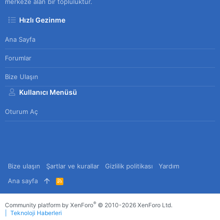
merkeze alan bir topluluktur.
Hızlı Gezinme
Ana Sayfa
Forumlar
Bize Ulaşın
Kullanıcı Menüsü
Oturum Aç
Bize ulaşın
Şartlar ve kurallar
Gizlilik politikası
Yardım
Ana sayfa
R
S
S
®
Community platform by XenForo
© 2010-2026 XenForo Ltd.
Teknoloji Haberleri