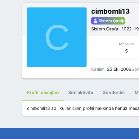
cimbomli13
C
Sistem Çırağı
Sistem Çırağı
·
1022
·
K
Mesajlar
5
Katılım
25 Eki 2009
Son
Profil mesajları
Son aktivite
Gönderiler
Me
cimbomli13 adlı kullanıcının profili hakkında henüz mesa