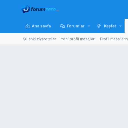
Ana sayfa
Forumlar
Keşfet
Şu anki ziyaretçiler
Yeni profil mesajları
Profil mesajları