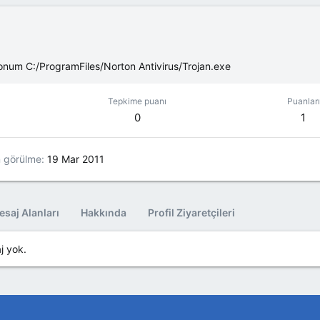
onum
C:/ProgramFiles/Norton Antivirus/Trojan.exe
Tepkime puanı
Puanları
0
1
 görülme
19 Mar 2011
saj Alanları
Hakkında
Profil Ziyaretçileri
j yok.