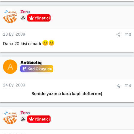
Zero
KS
Yönetici
23 Eyl 2009
#13
Daha 20 kisi olmadı
Antibiotiq
A
Kod Okuyucu
24 Eyl 2009
#14
Benide yazın o kara kaplı deftere =)
Zero
KS
Yönetici