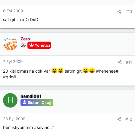
6 Eyl 2009
#10
sat qitsin xDxDxD
Zero
KS
Yönetici
7 Eyl 2009
#11
20 kisi olmasına cok var
satım giti
#hehehee#
#grin#
hamdi061
H
Sistem Çırağı
23 Eyl 2009
#12
ben istiyommm #sevincli#