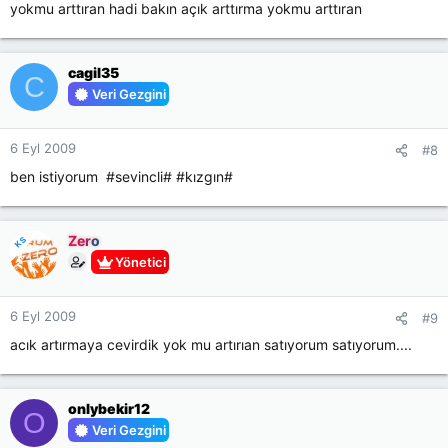
yokmu arttıran hadi bakın açık arttırma yokmu arttıran
cagil35
C
Veri Gezgini
6 Eyl 2009
#8
ben istiyorum #sevincli# #kızgın#
Zero
KS
Yönetici
6 Eyl 2009
#9
acık artırmaya cevirdik yok mu artırıan satıyorum satıyorum....
onlybekir12
O
Veri Gezgini