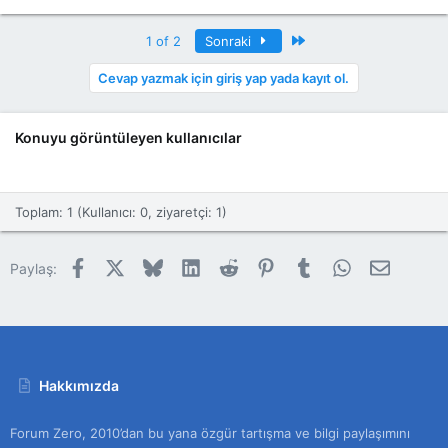
Son
1 of 2
Sonraki
Cevap yazmak için giriş yap yada kayıt ol.
Konuyu görüntüleyen kullanıcılar
Toplam: 1 (Kullanıcı: 0, ziyaretçi: 1)
Facebook
X
Bluesky
LinkedIn
Reddit
Pinterest
Tumblr
WhatsApp
E-posta
Paylaş:
Hakkımızda
Forum Zero, 2010’dan bu yana özgür tartışma ve bilgi paylaşımını