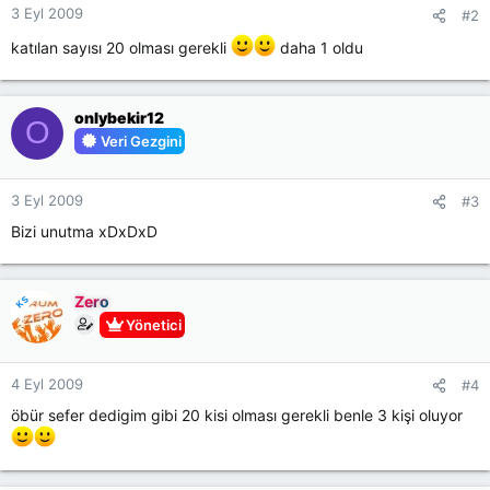
3 Eyl 2009
#2
katılan sayısı 20 olması gerekli
daha 1 oldu
onlybekir12
O
Veri Gezgini
3 Eyl 2009
#3
Bizi unutma xDxDxD
Zero
KS
Yönetici
4 Eyl 2009
#4
öbür sefer dedigim gibi 20 kisi olması gerekli benle 3 kişi oluyor