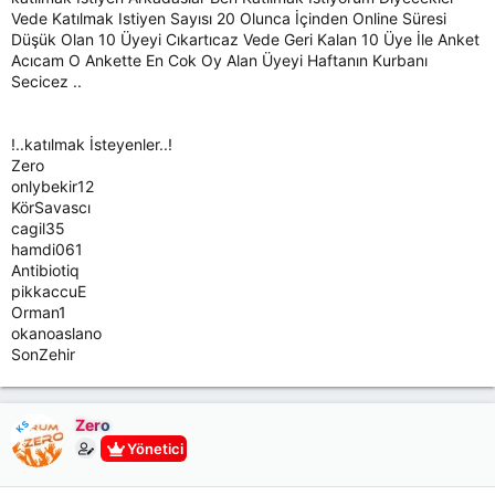
Vede Katılmak Istiyen Sayısı 20 Olunca İçinden Online Süresi
Düşük Olan 10 Üyeyi Cıkartıcaz Vede Geri Kalan 10 Üye İle Anket
Acıcam O Ankette En Cok Oy Alan Üyeyi Haftanın Kurbanı
Secicez ..
!..katılmak İsteyenler..!
Zero
onlybekir12
KörSavascı
cagil35
hamdi061
Antibiotiq
pikkaccuE
Orman1
okanoaslano
SonZehir
Zero
KS
Yönetici