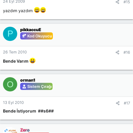
24 Eyl 2009
#15
yazdım yazdım
pikkaccuE
P
Kod Okuyucu
26 Tem 2010
#16
Bende Varım
orman1
O
Sistem Çırağı
13 Eyl 2010
#17
Bende İstiyorum ##s6##
Zero
KS