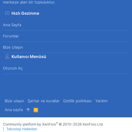
merkeze alan bir topluluktur.
Hızlı Gezinme
Ana Sayfa
Forumlar
Bize Ulaşın
Kullanıcı Menüsü
Oturum Aç
Bize ulaşın
Şartlar ve kurallar
Gizlilik politikası
Yardım
Ana sayfa
R
S
S
®
Community platform by XenForo
© 2010-2026 XenForo Ltd.
Teknoloji Haberleri