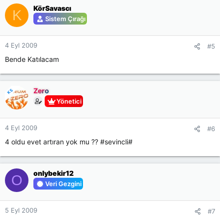
KörSavascı
K
Sistem Çırağı
4 Eyl 2009
#5
Bende Katılacam
Zero
KS
Yönetici
4 Eyl 2009
#6
4 oldu evet artıran yok mu ?? #sevincli#
onlybekir12
O
Veri Gezgini
5 Eyl 2009
#7