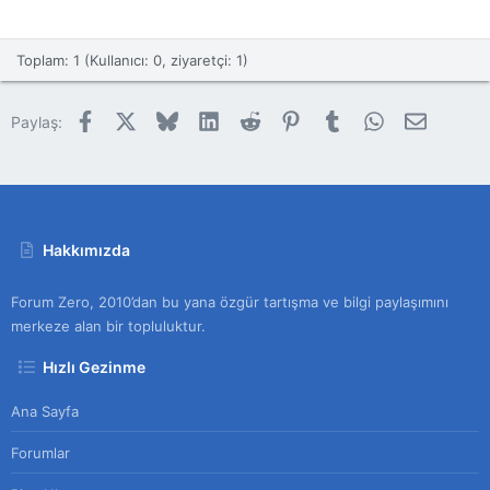
Toplam: 1 (Kullanıcı: 0, ziyaretçi: 1)
Facebook
X
Bluesky
LinkedIn
Reddit
Pinterest
Tumblr
WhatsApp
E-posta
Paylaş:
Hakkımızda
Forum Zero, 2010’dan bu yana özgür tartışma ve bilgi paylaşımını
merkeze alan bir topluluktur.
Hızlı Gezinme
Ana Sayfa
Forumlar