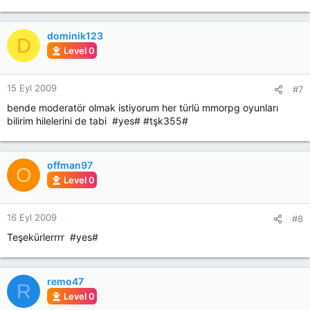
dominik123
D
Level 0
15 Eyl 2009
#7
bende moderatör olmak istiyorum her türlü mmorpg oyunları
bilirim hilelerini de tabi #yes# #tşk355#
offman97
O
Level 0
16 Eyl 2009
#8
Teşekürlerrrr #yes#
remo47
R
Level 0