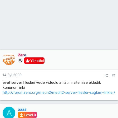
Zero
Yönetici
14 Eyl 2009
#1
evet server filesleri vede videolu anlatımı sitemize ekledik
konunun linki
http://forumzero.org/metin2/metin2-server-filesler-saglam-linkler/
aaaa
A
Level 0