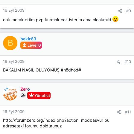
16 Eyl 2009
#9
cok merak ettim pvp kurmak cok isterim ama olcakmıki
bekir63
B
Level 0
16 Eyl 2009
#10
BAKALIM NASIL OLUYOMUŞ #hödhöd#
Zero
KS
Yönetici
16 Eyl 2009
#11
http://forumzero.org/index.php?action=modbasvur bu
adreseteki forumu doldurunuz