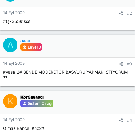
14 Eyl 2009
#2
#tşk355# sss
aaaa
A
Level 0
14 Eyl 2009
#3
#yaşa12# BENDE MODERETÖR BAŞVURU YAPMAK İSTİYORUM
??
KörSavascı
K
Sistem Çırağı
14 Eyl 2009
#4
Olmaz Bence #no2#