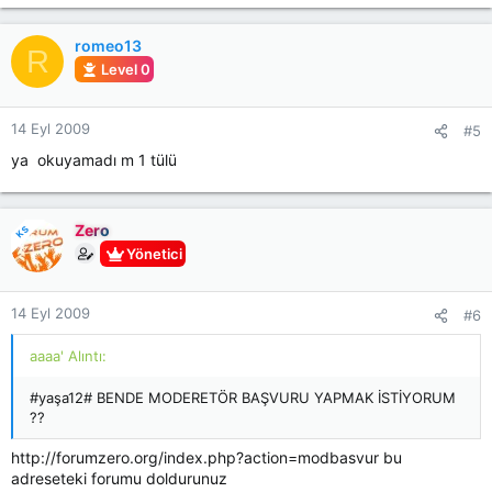
romeo13
R
Level 0
14 Eyl 2009
#5
ya okuyamadı m 1 tülü
Zero
KS
Yönetici
14 Eyl 2009
#6
aaaa' Alıntı:
#yaşa12# BENDE MODERETÖR BAŞVURU YAPMAK İSTİYORUM
??
http://forumzero.org/index.php?action=modbasvur bu
adreseteki forumu doldurunuz