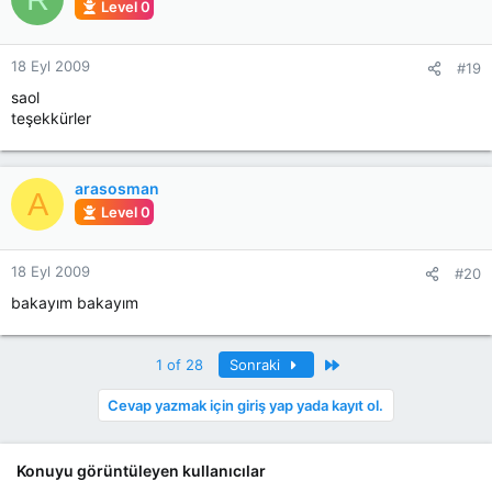
Level 0
18 Eyl 2009
#19
saol
teşekkürler
arasosman
A
Level 0
18 Eyl 2009
#20
bakayım bakayım
Son
1 of 28
Sonraki
Cevap yazmak için giriş yap yada kayıt ol.
Konuyu görüntüleyen kullanıcılar