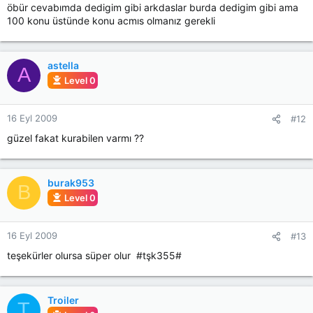
öbür cevabımda dedigim gibi arkdaslar burda dedigim gibi ama
100 konu üstünde konu acmıs olmanız gerekli
astella
A
Level 0
16 Eyl 2009
#12
güzel fakat kurabilen varmı ??
burak953
B
Level 0
16 Eyl 2009
#13
teşekürler olursa süper olur #tşk355#
Troiler
T