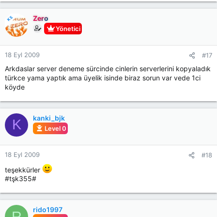
Zero
KS
Yönetici
18 Eyl 2009
#17
Arkdaslar server deneme sürcinde cinlerin serverlerini kopyaladık
türkce yama yaptık ama üyelik isinde biraz sorun var vede 1ci
köyde
kanki_bjk
K
Level 0
18 Eyl 2009
#18
teşekkürler
#tşk355#
rido1997
R