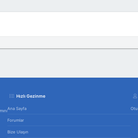
App
-posta
Hızlı Gezinme
Ana Sayfa
Otu
mını
Forumlar
Bize Ulaşın