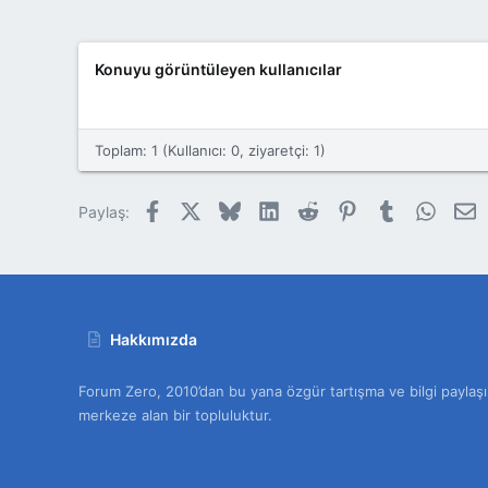
6
1022
Konuyu görüntüleyen kullanıcılar
Toplam: 1 (Kullanıcı: 0, ziyaretçi: 1)
Facebook
X
Bluesky
LinkedIn
Reddit
Pinterest
Tumblr
Whats
E
Paylaş:
Hakkımızda
Forum Zero, 2010’dan bu yana özgür tartışma ve bilgi paylaşı
merkeze alan bir topluluktur.