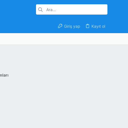
Giriş yap
Kayıt ol
ları