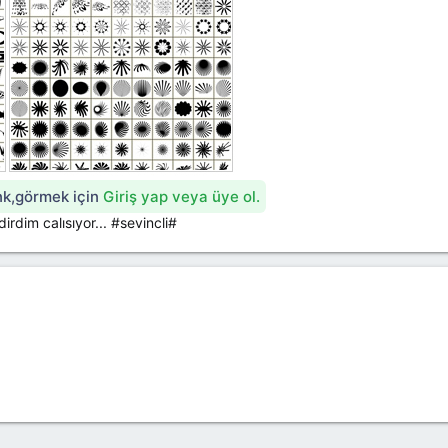
ink,görmek için
Giriş yap veya üye ol.
rdim calısıyor... #sevincli#