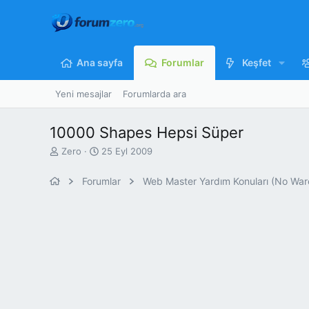
Ana sayfa
Forumlar
Keşfet
Yeni mesajlar
Forumlarda ara
10000 Shapes Hepsi Süper
K
B
Zero
25 Eyl 2009
o
a
n
ş
Forumlar
b
l
u
a
y
n
u
g
b
ı
a
ç
ş
t
l
a
a
r
t
i