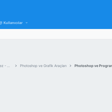
Kullanıcılar
Web Master Yardım Konuları (No Warez - No Crack)
Photoshop ve Grafik Araçları
Photoshop ve Program