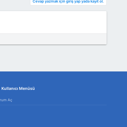
Cevap yazmak için giriş yap yada kayıt ol.
Kullanıcı Menüsü
rum Aç