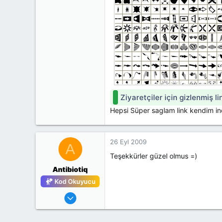
Ziyaretçiler için gizlenmiş l
Hepsi Süper saglam link kendim indi
26 Eyl 2009
A
Teşekkürler güzel olmus =)
Antibiotiq
Kod Okuyucu
23 Eyl 2009
25
0