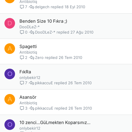
Antibiotiq
delgech
18 Eyl 2010
7
Benden Size 10 Fıkra ;)
D
DooDLeZ-*
DooDLeZ-*
27 Ağu 2010
0
Spagetti
A
Antibiotiq
Zero
26 Tem 2010
2
FıkRa
O
onlybekir12
pikkaccuE
26 Tem 2010
7
Asansör
A
Antibiotiq
pikkaccuE
26 Tem 2010
3
10 zenci...GüLmekten Koparsınız...
O
onlybekir12