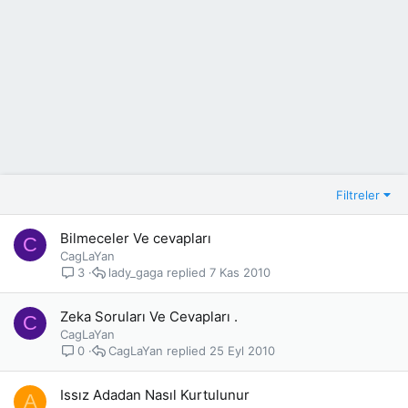
Filtreler
Bilmeceler Ve cevapları
C
CagLaYan
lady_gaga
7 Kas 2010
3
Zeka Soruları Ve Cevapları .
C
CagLaYan
CagLaYan
25 Eyl 2010
0
Issız Adadan Nasıl Kurtulunur
A