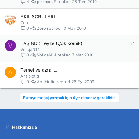
pikkaccuE
26 Tem 2010
4
AKIL SORULARI
Zero
Zero
13 May 2010
0
K
TAŞINDI: Teyze (Çok Komik)
V
i
VoLqaN14
l
VoLqaN14
7 Mar 2010
0
i
t
Temel ve azrail...
A
l
Antibiotiq
i
Antibiotiq
26 Eyl 2009
0
Buraya mesaj yazmak için üye olmanız gereklidir.
Hakkımızda