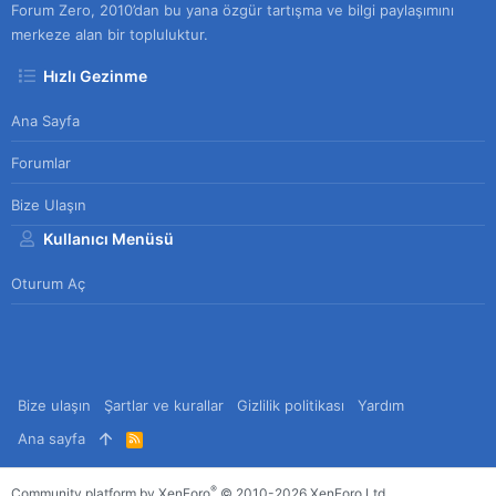
Forum Zero, 2010’dan bu yana özgür tartışma ve bilgi paylaşımını
merkeze alan bir topluluktur.
Hızlı Gezinme
Ana Sayfa
Forumlar
Bize Ulaşın
Kullanıcı Menüsü
Oturum Aç
Bize ulaşın
Şartlar ve kurallar
Gizlilik politikası
Yardım
Ana sayfa
R
S
S
®
Community platform by XenForo
© 2010-2026 XenForo Ltd.