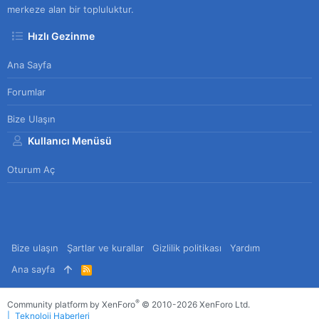
merkeze alan bir topluluktur.
Hızlı Gezinme
Ana Sayfa
Forumlar
Bize Ulaşın
Kullanıcı Menüsü
Oturum Aç
Bize ulaşın
Şartlar ve kurallar
Gizlilik politikası
Yardım
Ana sayfa
R
S
S
®
Community platform by XenForo
© 2010-2026 XenForo Ltd.
Teknoloji Haberleri