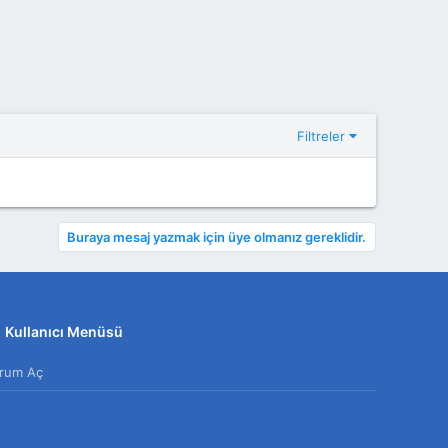
Filtreler
Buraya mesaj yazmak için üye olmanız gereklidir.
Kullanıcı Menüsü
rum Aç