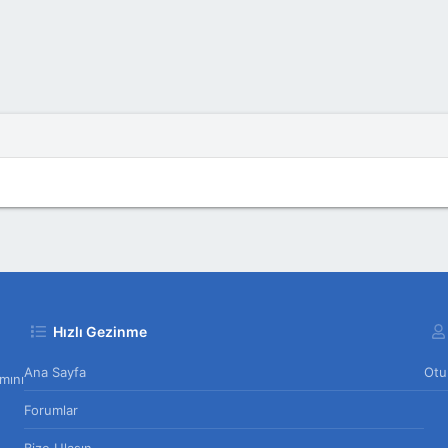
Hızlı Gezinme
Ana Sayfa
Otu
mını
Forumlar
Bize Ulaşın