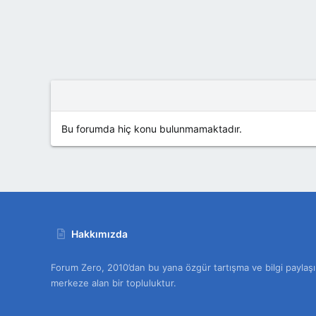
Bu forumda hiç konu bulunmamaktadır.
Hakkımızda
Forum Zero, 2010’dan bu yana özgür tartışma ve bilgi paylaşı
merkeze alan bir topluluktur.