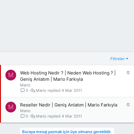
Filtreler
S
Web Hosting Nedir ? | Neden Web Hosting ? |
M
a
Geniş Anlatım | Mario Farkıyla
b
Mario
i
Mario
4 Mar 2011
0
t
S
Reseller Nedir | Geniş Anlatım | Mario Farkıyla
M
a
Mario
b
Mario
4 Mar 2011
0
i
t
Buraya mesaj yazmak için üye olmanız gereklidir.