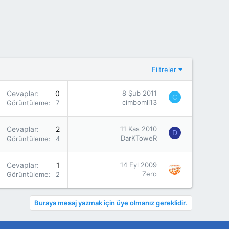
Filtreler
Cevaplar
0
8 Şub 2011
C
cimbomli13
Görüntüleme
7K
Cevaplar
2
11 Kas 2010
D
DarKToweR
Görüntüleme
4K
Cevaplar
1
14 Eyl 2009
Zero
Görüntüleme
2K
Buraya mesaj yazmak için üye olmanız gereklidir.