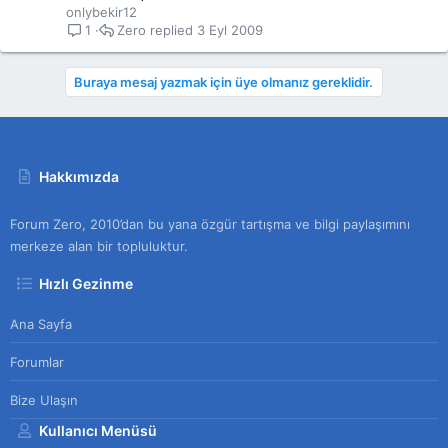
k
onlybekir12
e
Zero
3 Eyl 2009
1
t
Buraya mesaj yazmak için üye olmanız gereklidir.
Hakkımızda
Forum Zero, 2010’dan bu yana özgür tartışma ve bilgi paylaşımını
merkeze alan bir topluluktur.
Hızlı Gezinme
Ana Sayfa
Forumlar
Bize Ulaşın
Kullanıcı Menüsü