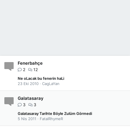
Fenerbahçe
2
12
Ne oLacak bu fenerin haLi
23 Eki 2010
CagLaYan
Galatasaray
3
3
Galatasaray Tarihte Böyle Zulüm Görmedi
5 Nis 2011
FatalRhymeR