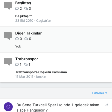
Beşiktaş
2
3
Beşiktaş ^^..
23 Eki 2010
CagLaYan
Diğer Takımlar
0
0
Yok
Trabzonspor
1
1
Trabzonspor'a Coşkulu Karşılama
11 Mar 2011
keskin
Filtreler
A
Bu Sene Turkcell Sper Lıqınde 1. qelecek takım
O
n
sızce Hanqısıdır ?