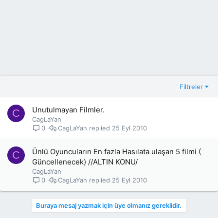
Filtreler
Unutulmayan Filmler.
C
CagLaYan
CagLaYan
25 Eyl 2010
0
Ünlü Oyuncuların En fazla Hasılata ulaşan 5 filmi (
C
Güncellenecek) //ALTIN KONU/
CagLaYan
CagLaYan
25 Eyl 2010
0
Buraya mesaj yazmak için üye olmanız gereklidir.