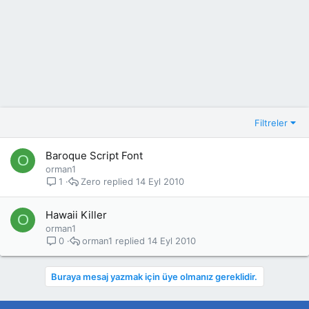
Filtreler
Baroque Script Font
O
orman1
Zero
14 Eyl 2010
1
Hawaii Killer
O
orman1
orman1
14 Eyl 2010
0
Buraya mesaj yazmak için üye olmanız gereklidir.