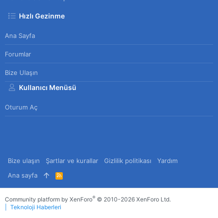
Hızlı Gezinme
Ana Sayfa
Forumlar
Bize Ulaşın
Kullanıcı Menüsü
Oturum Aç
Bize ulaşın
Şartlar ve kurallar
Gizlilik politikası
Yardım
Ana sayfa
R
S
S
®
Community platform by XenForo
© 2010-2026 XenForo Ltd.
Teknoloji Haberleri