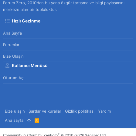
Forum Zero, 2010’dan bu yana özgür tartışma ve bilgi paylaşımını
merkeze alan bir topluluktur.
Hızlı Gezinme
Ana Sayfa
Forumlar
Bize Ulaşın
Kullanıcı Menüsü
Oturum Aç
Bize ulaşın
Şartlar ve kurallar
Gizlilik politikası
Yardım
Ana sayfa
R
S
S
®
Community platform by XenForo
© 2010-2026 XenForo Ltd.