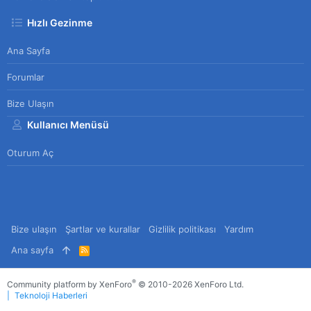
Hızlı Gezinme
Ana Sayfa
Forumlar
Bize Ulaşın
Kullanıcı Menüsü
Oturum Aç
Bize ulaşın
Şartlar ve kurallar
Gizlilik politikası
Yardım
Ana sayfa
R
S
S
®
Community platform by XenForo
© 2010-2026 XenForo Ltd.
Teknoloji Haberleri