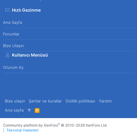
Hızlı Gezinme
Ana Sayfa
Forumlar
Bize Ulaşın
Kullanıcı Menüsü
Oturum Aç
Bize ulaşın
Şartlar ve kurallar
Gizlilik politikası
Yardım
Ana sayfa
R
S
S
®
Community platform by XenForo
© 2010-2026 XenForo Ltd.
Teknoloji Haberleri