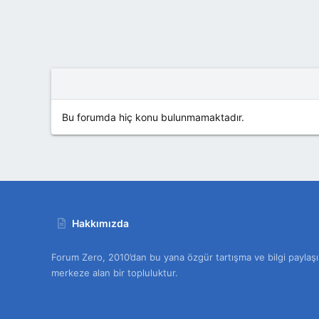
Bu forumda hiç konu bulunmamaktadır.
Hakkımızda
Forum Zero, 2010’dan bu yana özgür tartışma ve bilgi paylaşı
merkeze alan bir topluluktur.