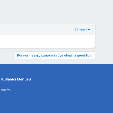
Filtreler
Buraya mesaj yazmak için üye olmanız gereklidir.
Kullanıcı Menüsü
rum Aç