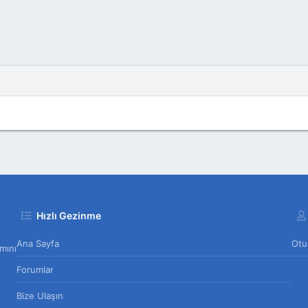
Hızlı Gezinme
Ana Sayfa
Otu
mını
Forumlar
Bize Ulaşın