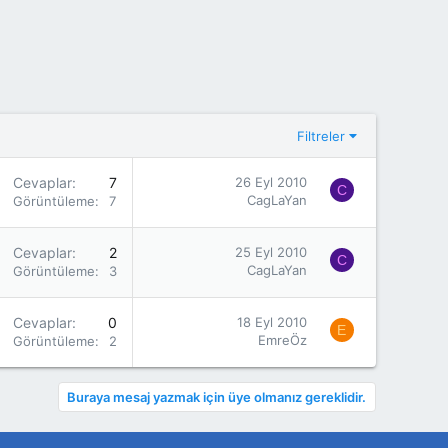
Filtreler
Cevaplar
7
26 Eyl 2010
C
CagLaYan
Görüntüleme
7K
Cevaplar
2
25 Eyl 2010
C
CagLaYan
Görüntüleme
3K
Cevaplar
0
18 Eyl 2010
E
EmreÖz
Görüntüleme
2K
Buraya mesaj yazmak için üye olmanız gereklidir.