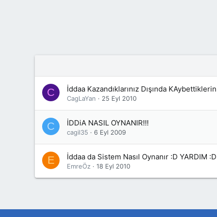
İddaa Kazandıklarınız Dışında KAybettiklerin
C
CagLaYan
25 Eyl 2010
İDDiA NASIL OYNANIR!!!
C
cagil35
6 Eyl 2009
İddaa da Sistem Nasıl Oynanır :D YARDIM :D
E
EmreÖz
18 Eyl 2010