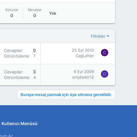
Konular
Mesajlar
Yok
0
0
Filtreler
Cevaplar
0
25 Eyl 2010
C
CagLaYan
Görüntüleme
7K
Cevaplar
3
6 Eyl 2009
O
onlybekir12
Görüntüleme
4K
Buraya mesaj yazmak için üye olmanız gereklidir.
Kullanıcı Menüsü
rum Aç