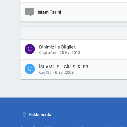
İslam Tarihi
Dinimiz İle Bİlgiler.
C
CagLaYan
25 Eyl 2010
İSLAM İLE İLGİLİ ŞİİRLER
C
cagil35
6 Eyl 2009
Hakkımızda