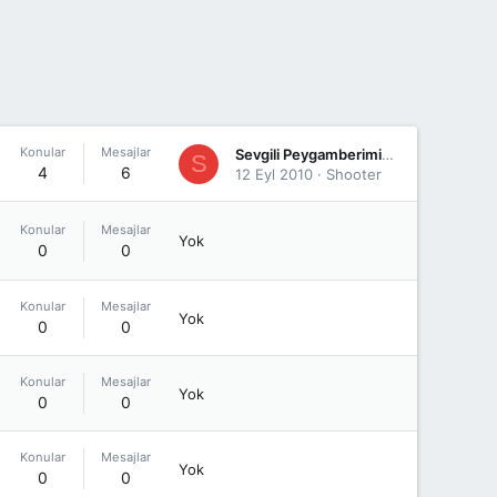
Konular
Mesajlar
Sevgili Peygamberimiz Hz. Muhammed'in (s.a.v) hayatı (571-632)
S
4
6
12 Eyl 2010
Shooter
Konular
Mesajlar
Yok
0
0
Konular
Mesajlar
Yok
0
0
Konular
Mesajlar
Yok
0
0
Konular
Mesajlar
Yok
0
0