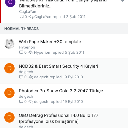
C
a
Bilmedikleriniz...
b
CagLaYan
i
CagLaYan
2 Şub 2011
0
t
NORMAL THREADS
Web Page Maker +30 template
Hyperion
Hyperion
5 Şub 2011
0
NOD32 & Eset Smart Security 4 Keyleri
D
delgech
delgech
19 Eyl 2010
0
Photodex ProShow Gold 3.2.2047 Türkçe
D
delgech
delgech
19 Eyl 2010
0
O&O Defrag Professional 14.0 Build 177
D
(profesyonel disk birleştirme)
delgech