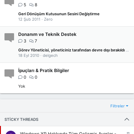
5
8
Geri Dönüşüm Kutusunun Sesini Değiştirme
12 Şub 2011
Zero
Donanım ve Teknik Destek
3
7
Görev Yöneticisi, yöneticiniz tarafından devre dışı bırakıldı ÇÖZÜM !
18 Eyl 2010
delgech
İpuçları & Pratik Bilgiler
0
0
Yok
Filtreler
STICKY THREADS
S
Windows XP Hakkında Tüm Gelişmiş Ayarlar -