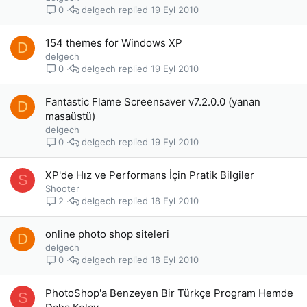
delgech
19 Eyl 2010
0
154 themes for Windows XP
D
delgech
delgech
19 Eyl 2010
0
Fantastic Flame Screensaver v7.2.0.0 (yanan
D
masaüstü)
delgech
delgech
19 Eyl 2010
0
XP'de Hız ve Performans İçin Pratik Bilgiler
S
Shooter
delgech
18 Eyl 2010
2
online photo shop siteleri
D
delgech
delgech
18 Eyl 2010
0
PhotoShop'a Benzeyen Bir Türkçe Program Hemde
S