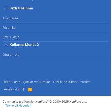
Hızlı Gezinme
Ana Sayfa
Forumlar
Bize Ulaşın
Kullanıcı Menüsü
Oturum Aç
Bize ulaşın
Şartlar ve kurallar
Gizlilik politikası
Yardım
Ana sayfa
R
S
S
®
Community platform by XenForo
© 2010-2026 XenForo Ltd.
Teknoloji Haberleri