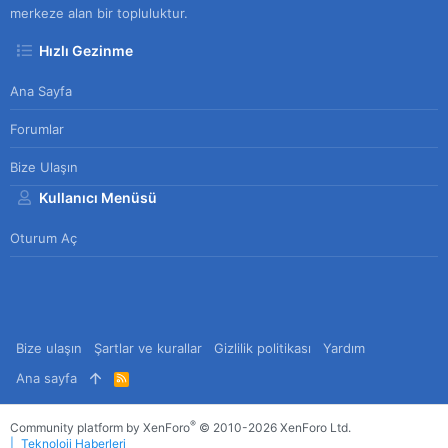
merkeze alan bir topluluktur.
Hızlı Gezinme
Ana Sayfa
Forumlar
Bize Ulaşın
Kullanıcı Menüsü
Oturum Aç
Bize ulaşın
Şartlar ve kurallar
Gizlilik politikası
Yardım
Ana sayfa
R
S
S
®
Community platform by XenForo
© 2010-2026 XenForo Ltd.
Teknoloji Haberleri