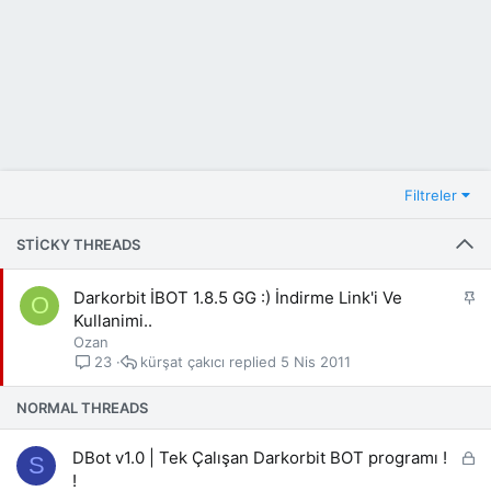
Filtreler
STICKY THREADS
S
Darkorbit İBOT 1.8.5 GG :) İndirme Link'i Ve
O
a
Kullanimi..
b
Ozan
i
kürşat çakıcı
5 Nis 2011
23
t
NORMAL THREADS
K
DBot v1.0 | Tek Çalışan Darkorbit BOT programı !
S
i
!