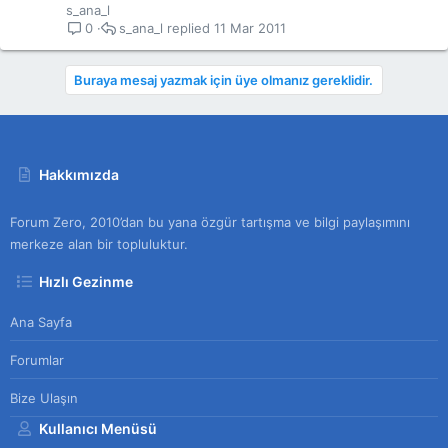
l
s_ana_l
i
s_ana_l
11 Mar 2011
0
t
l
Buraya mesaj yazmak için üye olmanız gereklidir.
i
Hakkımızda
Forum Zero, 2010’dan bu yana özgür tartışma ve bilgi paylaşımını
merkeze alan bir topluluktur.
Hızlı Gezinme
Ana Sayfa
Forumlar
Bize Ulaşın
Kullanıcı Menüsü