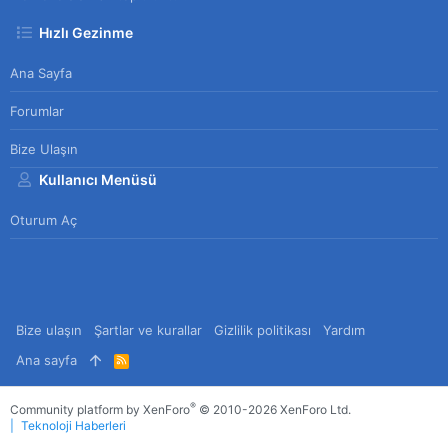
Hızlı Gezinme
Ana Sayfa
Forumlar
Bize Ulaşın
Kullanıcı Menüsü
Oturum Aç
Bize ulaşın
Şartlar ve kurallar
Gizlilik politikası
Yardım
Ana sayfa
R
S
S
®
Community platform by XenForo
© 2010-2026 XenForo Ltd.
Teknoloji Haberleri