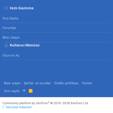
Hızlı Gezinme
Ana Sayfa
Forumlar
Bize Ulaşın
Kullanıcı Menüsü
Oturum Aç
Bize ulaşın
Şartlar ve kurallar
Gizlilik politikası
Yardım
Ana sayfa
R
S
S
®
Community platform by XenForo
© 2010-2026 XenForo Ltd.
Teknoloji Haberleri