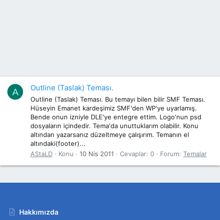
Outline (Taslak) Teması.
A
Outline (Taslak) Teması. Bu temayı bilen bilir SMF Teması.
Hüseyin Emanet kardeşimiz SMF'den WP'ye uyarlamış.
Bende onun izniyle DLE'ye entegre ettim. Logo'nun psd
dosyaların içindedir. Tema'da unuttuklarım olabilir. Konu
altından yazarsanız düzeltmeye çalışırım. Temanın el
altındaki(footer)...
AStaLD
Konu
10 Nis 2011
Cevaplar: 0
Forum:
Temalar
Hakkımızda